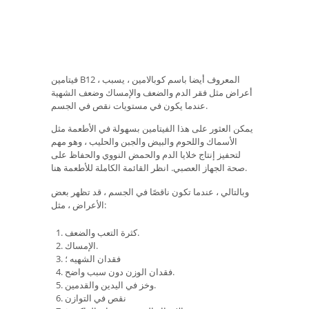
فيتامين B12 ، المعروف أيضا باسم كوبالامين ، يسبب
أعراض مثل فقر الدم والضعف والإمساك وضعف الشهية
عندما يكون في مستويات نقص في الجسم.
يمكن العثور على هذا الفيتامين بسهولة في الأطعمة مثل
الأسماك واللحوم والبيض والجبن والحليب ، وهو مهم
لتحفيز إنتاج خلايا الدم والحمض النووي والحفاظ على
صحة الجهاز العصبي. انظر القائمة الكاملة للأطعمة هنا.
وبالتالي ، عندما تكون ناقصًا في الجسم ، قد تظهر بعض
الأعراض ، مثل:
كثرة التعب والضعف.
الإمساك.
فقدان الشهيه ؛
فقدان الوزن دون سبب واضح.
وخز في اليدين والقدمين.
نقص في التوازن