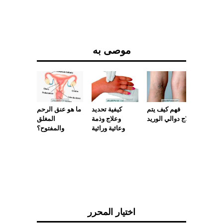
موصى به
الصدمة
فهم كيف يتم
كيفية تحديد
ما هو عنق الرحم
لدماغية
علاج دوالي الوريد
وعلاج وذمة
المغلق
وعائية وراثية
والمفتوح؟
اختيار المحرر