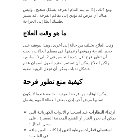
ومع ذلك ، إذا لم يتم التئام القرحة بشكل صحيح ، وليس
هناك أي مرض قد يؤدي إلى تفاقم القرحة ، قد يشير
طبيبك أيضًا إلى الجراحة.
ما هو وقت العلاج
وقت العلاج يختلف من حالة إلى أخرى ، وهذا يتوقف على
حجم القرحة وموقعها وعمقها. في معظم الحالات ، يجب
أن تظهر قرح أقل شدة التحسن في 2 إلى 3 أسابيع ،
ولكن العلاج يمكن أن تستمر لفترة أطول لضمان عدم
تشكل ندبات يمكن أن تجعل الرؤية صعبة.
كيفية منع تطور قرحة
يمكن الوقاية من قرحة القرنية ، خاصة عندما لا يكون
سببها مرض آخر. إذن ، بعض العطاء المهم يشمل:
ارتداء النظارات
عند استخدام الأدوات الكهربائية التي
يمكن أن تحرر الغبار أو القطع المعدنية الصغيرة ، على
سبيل المثال ؛
استعملي قطرات مرطبة للعين
إذا كانت العين جافة
في الغالب ؛