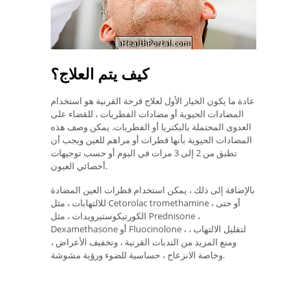
كيف يتم العلاج؟
عادة ما يكون الخيار الأول لعلاج قرحة القرنية هو استخدام
المضادات الحيوية أو مضادات الفطريات ، للقضاء على
العدوى المحتملة بالبكتريا أو الفطريات. يمكن وصف هذه
المضادات الحيوية بأنها قطرات أو مراهم للعين ويجب أن
تطبق من 2 إلى 3 مرات في اليوم أو حسب توجيهات
أخصائي العيون.
بالإضافة إلى ذلك ، يمكن استخدام قطرات العين المضادة
للالتهابات ، مثل Cetorolac tromethamine ، أو حتى
الكورتيكوستيرويدات ، مثل Prednisone ،
Dexamethasone أو Fluocinolone ، لتقليل الالتهاب ،
ومنع المزيد من الندبات القرنية ، وتخفيف الأعراض ،
وخاصة الانزعاج ، حساسية للضوء ورؤية مشوشة.