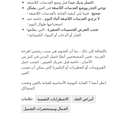
قبل وضع العدسات اللاصقة.
اغسل يديك جيدا
توخي الحذر ووضع العدسات اللاصقة
في العين
بشكل
صحيح
. فيما يلي كيفية العناية بالعدسات اللاصقة ؛
لا ترتدي العدسات اللاصقة أثناء النوم
، خاصة عند
استخدامها طوال اليوم ؛
تجنب التعرض للجسيمات الصغيرة
، التي يطلقها
الغبار أو الدخان أو المواد الكيميائية ؛
بالإضافة إلى ذلك ، بما أن العدوى هي سبب رئيسي لقرحة
القرنية ، فمن المستحسن أيضًا غسل اليدين في كثير من
الأحيان ، خاصة قبل تحريك العينين ، لتجنب حمل
الفيروسات أو الفطريات أو البكتيريا التي يمكن أن تصيب
العين.
انظر أيضا 7 العناية اليومية الأساسية للعناية بالعين وتجنب
المشاكل.
أمراض الجلد
الاضطرابات النفسية
علامات:
الجمال ومستحضرات التجميل