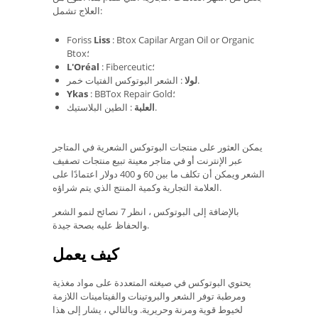
العلاج تشمل:
Foriss
Liss
: Btox Capilar Argan Oil or Organic
Btox؛
: Fiberceutic؛
L'Oréal
: الشعر البوتوكس الفتيات خمر.
لولا
: BBTox Repair Gold؛
Ykas
: الطين البلاستيك.
العلبة
يمكن العثور على منتجات البوتوكس الشعرية في المتاجر
عبر الإنترنت أو في متاجر معينة تبيع منتجات تصفيف
الشعر ويمكن أن تكلف ما بين 60 و 400 دولار اعتمادًا على
العلامة التجارية وكمية المنتج الذي يتم شراؤه.
بالإضافة إلى البوتوكس ، انظر 7 نصائح لنمو الشعر
والحفاظ عليه بصحة جيدة.
كيف يعمل
يحتوي البوتوكس في صيغته المتعددة على مواد مغذية
ومرطبة توفر الشعر والبروتينات والفيتامينات اللازمة
لخيوط قوية ومرنة وحريرية. وبالتالي ، يشار إلى هذا