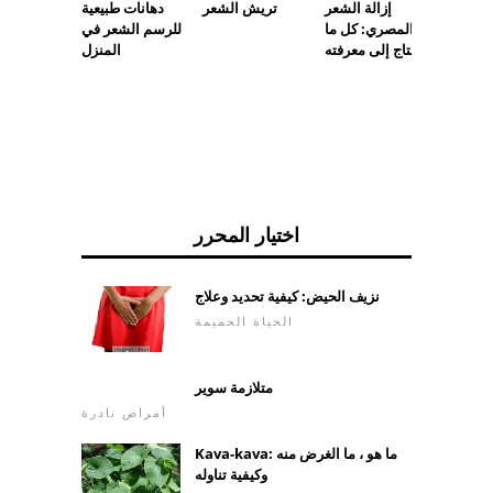
فية جعل
دهانات طبيعية
إزالة الشعر
تريش الشعر
جب ينمو
للرسم الشعر في
المصري: كل ما
ويثخن
المنزل
تحتاج إلى معرفته
اختيار المحرر
نزيف الحيض: كيفية تحديد وعلاج
الحياة الحميمة
متلازمة سوير
أمراض نادرة
Kava-kava: ما هو ، ما الغرض منه
وكيفية تناوله