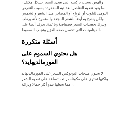
والهش بسبب تركيبته التي تغذي الشعر بشكل مكثف ،
مما يعيد تغذية العناصر الغذائية المفقودة بسبب التعرض
اليومي للتلوث أو الرياح أو المصادر. مثل الشعر والشمس
، ولكن ينصح به أيضاً للشعر المجعد والمتموج لأنه يرطب
ويترك تجعيدات الشعر فضفاضة وناعمة. تعرف أيضا على
الفيتامينات التي تحسن صحة الغزل وتجنب السقوط.
أسئلة متكررة
هل يحتوي السموم على
الفورمالديهايد؟
لا تحتوي منتجات البوتوكس الشعر على الفورمالديهايد
ولكنها تحتوي على مكونات رائعة تساعد على تغذية الشعر
، مما يجعلها تبدو أكثر جمالا وبراقة.