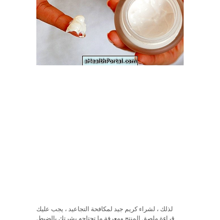
لذلك ، لشراء كريم جيد لمكافحة التجاعيد ، يجب عليك
قراءة ملصق المنتج ومعرفة ما تحتاجه بشرتك بالضبط.