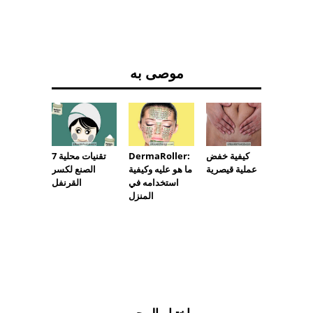
موصى به
 ترطيب
كيفية خفض
DermaRoller:
7 تقنيات محلية
المجفف
عملية قيصرية
ما هو عليه وكيفية
الصنع لكسر
استخدامه في
القرنفل
المنزل
اختيار المحرر