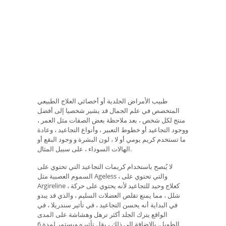
طبيب الأمراض الجلدية أو أخصائي العلاج الطبيعي
المتخصص في علم الجمال قد يشير شخصيا إلى أفضل
منتج لكل شخص ، بعد ملاحظة بعض الصفات مثل العمر ،
ووجود التجاعيد أو خطوط التعبير ، وأنواع التجاعيد ، وعادة
ما تستخدم كريم يومي أو لا ، لون البشرة و وجود البقع أو
الهالات السوداء ، على سبيل المثال.
لا يُنصح باستخدام كريمات التجاعيد التي تحتوي على
السموم العصبية مثل Ageless ، والتي تحتوي على
Argireline ، كعلاج وحيد للتجاعيد لأنه يحتوي على حركة
شلل ، مما يمنع تقلص العضلات السليم ، والذي قد يبدو
في البداية أنه يحسن التجاعيد ، في تأثير سندريلا ، في
الواقع يترك الجلد أكثر ترهل وهشاشة على المدى
الطويل. بالإضافة إلى ذلك ، يقل تأثيره ويستمر لمدة 6