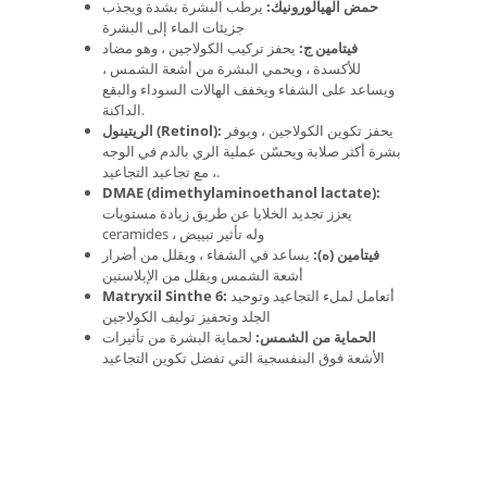
حمض الهيالورونيك:
يرطب البشرة بشدة ويجذب
جزيئات الماء إلى البشرة
فيتامين ج:
يحفز تركيب الكولاجين ، وهو مضاد
للأكسدة ، ويحمي البشرة من أشعة الشمس ،
ويساعد على الشفاء ويخفف الهالات السوداء والبقع
الداكنة.
يحفز تكوين الكولاجين ، ويوفر
الريتينول (Retinol):
بشرة أكثر صلابة ويحسّن عملية الري بالدم في الوجه
، مع تجاعيد التجاعيد.
DMAE (dimethylaminoethanol lactate):
يعزز تجديد الخلايا عن طريق زيادة مستويات
ceramides ، وله تأثير تبييض
فيتامين (ه):
يساعد في الشفاء ، ويقلل من أضرار
أشعة الشمس ويقلل من الإيلاستين
أتعامل لملء التجاعيد وتوحيد
Matryxil Sinthe 6:
الجلد وتحفيز توليف الكولاجين
الحماية من الشمس:
لحماية البشرة من تأثيرات
الأشعة فوق البنفسجية التي تفضل تكوين التجاعيد