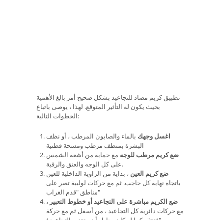
تطبيق كريم مضاد للتجاعيد بشكل صحيح أمر بالغ الأهمية
بحيث يكون له التأثير المتوقع. لهذا ، يوصى باتباع
الخطوات التالية:
اغسل وجهك
بالماء والصابون المرطب ، أو نظف
البشرة بمنظف مرطب ومسحة قطنية
ضع كريم مرطب للوجه
مع حماية من أشعة الشمس
على كل الوجه والعنق والرقبة.
ضع كريم العين
، بداية من الزاوية الداخلية للعين
باتجاه نهاية كل حاجب. ثم مع حركات لولبية تصر على
مناطق "قدم الغراب"
ضع الكريم مباشرة على التجاعيد أو خطوط التعبير
،
مع حركات دائرية كل التجاعيد ، من أسفل ثم مع حركة
"فتح" ، كما لو كان يحاول أن يختفي التجاعيد ؛