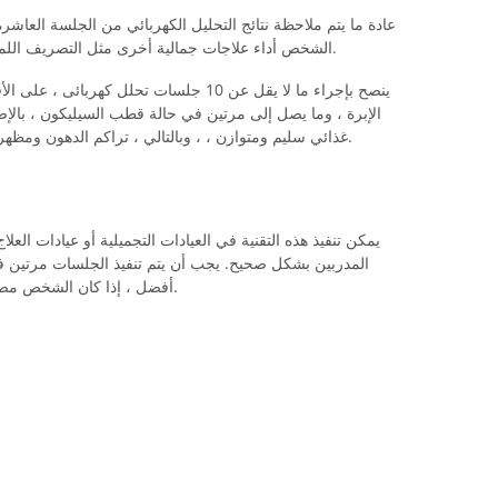
عادة ما يتم ملاحظة نتائج التحليل الكهربائي من الجلسة العاشر
الشخص أداء علاجات جمالية أخرى مثل التصريف اللمفاوي ، مما يسهل انسحاب السوائل والسموم.
ينصح بإجراء ما لا يقل عن 10 جلسات تحلل كه
الإبرة ، وما يصل إلى مرتين في حالة قطب السيليكون ، بالإضا
غذائي سليم ومتوازن ، ، وبالتالي ، تراكم الدهون ومظهر السيلوليت. وهنا ما نأكل للقضاء على الدهون.
يمكن تنفيذ هذه التقنية في العيادات التجميلية أو عيادات العل
المدربين بشكل صحيح. يجب أن يتم تنفيذ الجلسات مرتين في 
أفضل ، إذا كان الشخص مصابًا بجلسة تصريف لمفاوية يدوية أو ميكانيكية.