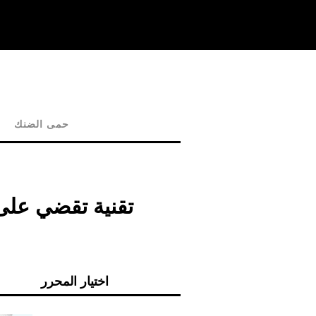
حمى الضنك
Electrolypolysis - تق
اختيار المحرر