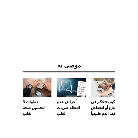
موصى به
 التامور
كيف تتحكم في
أعراض عدم
3 خطوات
ما هو ،
ارتفاع أو انخفاض
انتظام ضربات
لتحسين صحة
لأعراض
ضغط الدم طبيعياً
القلب
القلب
الأسباب