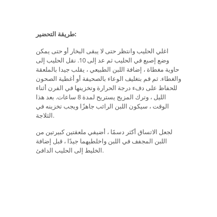
طريقة التحضير:
اغلي الحليب وانتظر حتى لا يبقى البخار أو حتى يمكن
وضع إصبع في الحليب ثم عد إلى 10. نقل الحليب إلى
حاوية مغطاة ، إضافة اللبن الطبيعي ، يقلب جيدا بالملعقة
والغطاء. ثم قم بتغليف الوعاء بالصحيفة أو أغطية الصحون
للحفاظ على دفء درجة الحرارة وتخزينها في الفرن أثناء
الليل ، وترك المزيج يستريح لمدة 8 ساعات. بعد هذا
الوقت ، سيكون اللبن الرائب جاهزًا ويجب تخزينه في
الثلاجة.
لجعل الاتساق أكثر دسمًا ، أضيفي ملعقتين كبيرتين من
اللبن المجفف في اللبن واخلطيهما جيدًا ، قبل إضافة
الخليط إلى الحليب الدافئ.