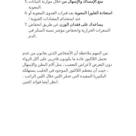
منع الإمساك والإسهال من
خلال موازنة النباتات
المعوية.
استعادة الفلورا المعوية
بعد فترات العدوى المعوية أو
عند استخدام المضادات الحيوية ؛
يساعدك على فقدان الوزن
عن طريق انخفاض
السعرات الحرارية وانخفاض مؤشر نسبة السكر في
الدم.
من المهم ملاحظة أن الأشخاص الذين يعانون من عدم
تحمل اللاكتوز عادة ما يكونون قادرين على أكل الرواء
دون التعرض لأعراض التعصب ، مثل آلام البطن والإسهال
، حيث أن معظم اللاكتوز الموجود في الحليب يستهلكه
البكتيريا المفيدة التي تخمّر اللبن خلال اللبن الرائب. .
انظر أيضا فوائد الجبن.