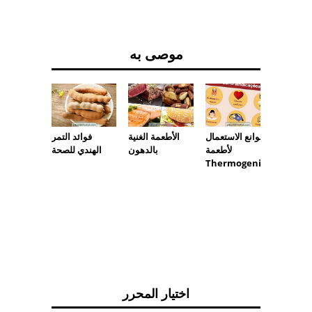
موصى به
موانع الاستعمال
الأطعمة الغنية
فوائد التمر
الغذائي
لأطعمة
بالدهون
الهندي للصحة
وماتيزم
Thermogenic
اختيار المحرر