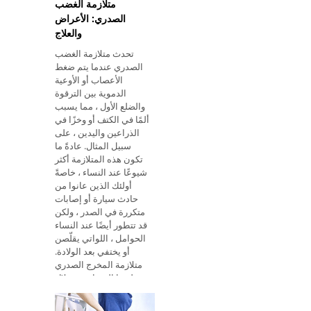
متلازمة الغضب
الصدري: الأعراض
والعلاج
تحدث متلازمة الغضب
الصدري عندما يتم ضغط
الأعصاب أو الأوعية
الدموية بين الترقوة
والضلع الأول ، مما يسبب
ألمًا في الكتف أو وخزًا في
الذراعين واليدين ، على
سبيل المثال. عادةً ما
تكون هذه المتلازمة أكثر
شيوعًا عند النساء ، خاصةً
أولئك الذين عانوا من
حادث سيارة أو إصابات
متكررة في الصدر ، ولكن
قد تتطور أيضًا عند النساء
الحوامل ، اللواتي يقلّصن
أو يختفي بعد الولادة.
متلازمة المخرج الصدري
لديها الشفاء من خلال
الجراحة ؛ ومع ذلك ، هناك
علاجات أخرى تساعد على