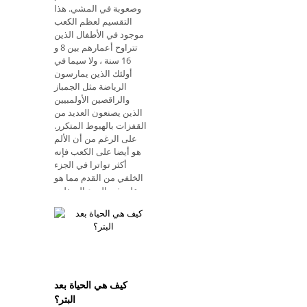
وصعوبة في المشي. هذا
التقسيم لعظم الكعب
موجود في الأطفال الذين
تتراوح أعمارهم بين 8 و
16 سنة ، ولا سيما في
أولئك الذين يمارسون
الرياضة مثل الجمباز
والراقصين الأولمبيين
الذين يصنعون العديد من
القفزات بالهبوط المتكرر.
على الرغم من أن الألم
هو أيضا على الكعب فإنه
أكثر تواترا في الجزء
الخلفي من القدم مما هو
عليه في الجزء السفلي.
الأشعة السينية للقدم
تظهر مرض سيفر أعراض
مرض سيفر الشكوى
الأكثر شيوعًا هي الألم
حول حافة الكعب ، مما
يؤدي إلى زيادة دعم ا
كيف هي الحياة بعد
البتر؟