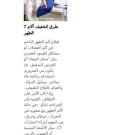
التحكم في الأعراض مثل
العلاج الطبيعي
والاستراتيجيات لتقليل
ضغط الموقع. ضغط
الأعصاب والأوعية الدموية
7 طرق لتخفيف آلام
أعراض متلازمة جورج
الظهر
الصدري يمكن أن تكون
لعلاج ألم الظهر الناجم
أعراض هذه
عن ألم العضلات أو
مشاكل العمود الفقري
مثل "منقار الببغاء" أو
القرص المنفتق ، قد
يكون من الضروري
استخدام زجاجة ماء
ساخن ، وتناول الدواء ،
والقيام بالعلاج الطبيعي ،
وإذا كان الأمر على
الإطلاق ، اللجوء إلى
الجراحة. لذلك ، في حالة
آلام الظهر مع صعوبة في
التحرك ، حرقان وحرق ،
من المهم إجراء اختبارات
مثل الأشعة السينية ، CT
أو التصوير بالرنين