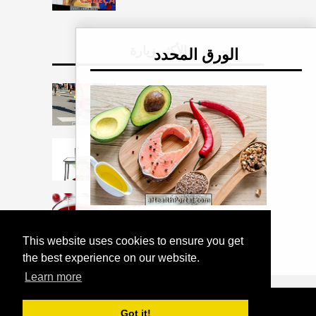
الأكثر زيارة
الورق المحدد
جوارب ضغط للجري - معرفة ما
هو عليه
كيفية الحصول على الموقف
الصحيح لتجنب البطن
6 فوائد شاي الكرز
كل شيء عن أوميغا 3 و 6 و 9
This website uses cookies to ensure you get
the best experience on our website.
Learn more
COPYRIGHT 2026
HTTPS://THELIGHTLIFEBLOG.COM
Got it!