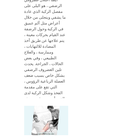
الرضفي ، هو البلى على
مفصل الركبة الذي عادة
ما يشفي ويتجلى من خلال
أعراض مثل ألم عميق
في الركبة وحول الرضفة
عند القيام بحركات معينة ،
يتم علاجها عن طريق أخذ
المضادة للالتهابات ،
وممارسة ، والعلاج
الطبيعي ، وفي بعض
الحالات ، الجراحة. يحدث
تلين الغضروف الرضفي
بشكل خاص بسبب ضعف
العضلة الرباعية الرؤوس ،
التي تقع على مقدمة
الفخذ وشكل الركبة لدى
الفرد أو موضع قدمه. هذه
الحالات عندما ترتبط مع
زيادة الوزن والتوتر هي
السبب الرئيسي للمرض.
الأعراض الرئيسية ال