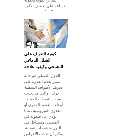
تمارين تقوية وتقوية
تساعد على تخفيف الألم ،
ولكن لا ينصح به في
الحالات التي يكون فيها
الألم قويًا جدًا. في مثل
هذه الحالات ، يجب على
المرء فقط اتباع توصيات
الطبيب. اكتشف كيف يتم
علاج الدوا
كيفية التعرف على
الشلل الدماغي
التشنجي وكيفية علاجه
الخزل العضلي هو حالة
تتميز بعدم القدرة على
تحريك الأطراف السفلية
جزئيا ، والتي قد تحدث
بسبب التغيرات الجينية ،
أو تلف العمود الفقري أو
العدوى الفيروسية ، مما
يؤدي إلى صعوبة في
المشي ، ومشاكل في
البول وتشنجات عضلية.
يمكن أن تحدث الأعراض