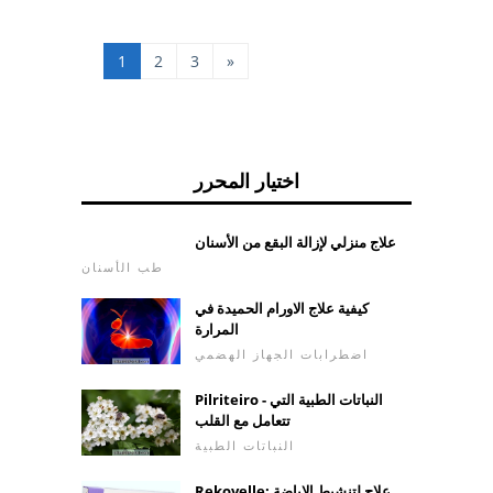
استخدام النعال العظمية
لاستيعاب الألم وتخفيفه
عند المشي. كما أن
1
2
3
»
التشاور مع طبيب العظام
أو العالج الفيزيائي مهم
أيضًا ، خصوص
اختيار المحرر
علاج منزلي لإزالة البقع من الأسنان
طب الأسنان
كيفية علاج الاورام الحميدة في
المرارة
اضطرابات الجهاز الهضمي
Pilriteiro - النباتات الطبية التي
تتعامل مع القلب
النباتات الطبية
Rekovelle: علاج لتنشيط الإباضة