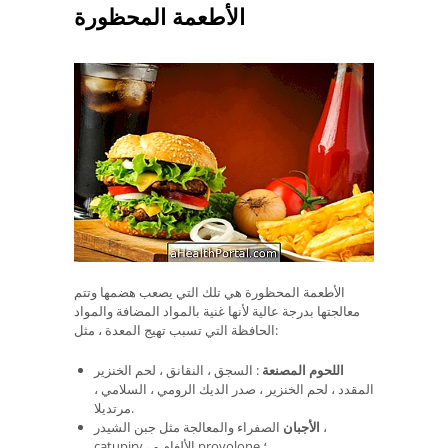
الأطعمة المحظورة
الأطعمة المحظورة هي تلك التي يصعب هضمها وتتم
معالجتها بدرجة عالية لأنها غنية بالمواد المضافة والمواد
الحافظة التي تسبب تهيج المعدة ، مثل:
اللحوم المصنعة
: السجق ، النقانق ، لحم الخنزير
المقدد ، لحم الخنزير ، صدر الديك الرومي ، السلامي ،
مرتديلا.
الأجبان
الصفراء والمعالجة مثل جبن الشيدر ،
catupiry ، الألغام و provolone ؛