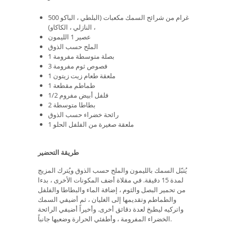
500 غرام من شرائح السمك مكعبات (البلطي ، الباكو
، النازلي ، الكاكاو)
عصير 1 الليمون
الملح حسب الذوق
1 بصلة متوسطة مفرومة
3 فصوص ثوم مفرومة
1 ملعقة طعام زيت زيتون
1 طماطم مقطعة
1/2 فلفل أبيض مفروم
2 بطاطا متوسطة
رائحة خضراء حسب الذوق
1 ملعقة صغيرة من الفلفل الحلو
طريقة التحضير
يُتبّل السمك بالليمون والملح حسب الذوق ويُترك المزيج
لمدة 15 دقيقة. في مقلاة أضف المكونات الأخرى ، بدءا
من تحمير البصل والثوم ، إضافة الماء والبطاطا والفلفل
والطماطم وتقديمها إلى الغليان ، ثم أضيفي السمك
واتركيه ليطبخ لعدة دقائق أخرى. وأخيراً أضيفي الرائحة
الخضراء المفرومة ، وأطفئي الحرارة وضعيها جانباً.