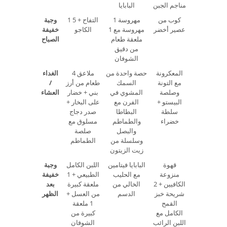
مناجم الجبن
البابايا
كوب من
1 مهروسة
1 التفاح + 5
وجبة
عصير أخضر
مهروسة مع 1
الكاجو
خفيفة
ملعقة طعام
الصباح
من دقيق
الشوفان
المعكرونة
حصة واحدة من
4 ملاعق
الغداء
مع التونة
السمك
طعام من أرز
/
وصلصة
المشوي في
بني + خضار
العشاء
البيستو +
الفرن مع
على البخار +
سلطة
البطاطا
صدر دجاج
خضراء
والطماطم
مسلوق مع
والبصل
صلصة
وسلسلة من
الطماطم
زيت الزيتون
قهوة
البابايا فيتامين
اللبن الكامل
وجبة
منزوعة
مع الحليب
الطبيعي + 1
خفيفة
الكافيين + 2
الخالي من
ملعقة كبيرة
بعد
شريحة خبز
الدسم
من العسل +
الظهر
القمح
1 ملعقة
الكامل مع
كبيرة من
اللبن الرائب
الشوفان